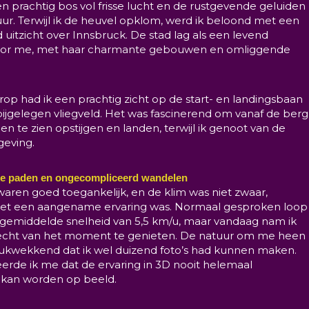
 prachtig bos vol frisse lucht en de rustgevende geluiden
ur. Terwijl ik de heuvel opklom, werd ik beloond met een
uitzicht over Innsbruck. De stad lag als een levend
 voor me, met haar charmante gebouwen en omliggende
op had ik een prachtig zicht op de start- en landingsbaan
ijgelegen vliegveld. Het was fascinerend om vanaf de berg
gen te zien opstijgen en landen, terwijl ik genoot van de
eving.
ke paden en ongecompliceerd wandelen
aren goed toegankelijk, en de klim was niet zwaar,
et een aangename ervaring was. Normaal gesproken loop
 gemiddelde snelheid van 5,5 km/u, maar vandaag nam ik
 echt van het moment te genieten. De natuur om me heen
rukwekkend dat ik wel duizend foto’s had kunnen maken.
eerde ik me dat de ervaring in 3D nooit helemaal
 kan worden op beeld.