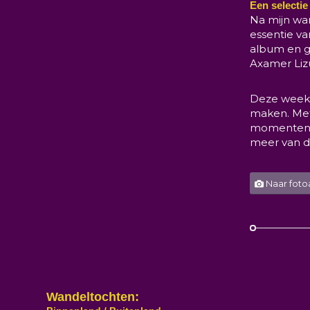
Een selectie
Na mijn wan
essentie va
album en ge
Axamer Liz
Deze week 
maken. Met
momenten is
meer van d
Naar fot
Wandeltochten: