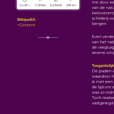
me door een
van de natu
betoverend 
schilderij
WikipediA:
bergen.
>Götzens
Even verder
van het nab
de vliegtui
serene omg
Toegankelij
De paden w
waardoor h
ik met een
de tijd om
was zo ind
Toch realis
vastgelegd