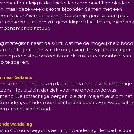
carchauffeur krijg ik de unieke kans om prachtige plekken
n, maar deze week is extra bijzonder. Samen met een
ben ik naar Axamer Lizum in Oostenrijk gereisd, een plek
leen bekend staat om zijn geweldige skifaciliteiten, maar oo
mbenemende natuur.
ag strategisch naast de skilift, wat me de mogelijkheid bood
vrije tijd te genieten van de omgeving. Terwijl de leerlingen
fden op de pistes, besloot ik om de rust en schoonheid van
op te zoeken.
en naar Götzens
 ik de lijndienstbus en daalde af naar het schilderachtige
tzens. Het uitzicht dat zich voor me ontvouwde was
nd. De rotsachtige bergen, die zich majestueus om het
torenden, vormden een schitterend decor. Het was alsof ik
en ansichtkaart stond.
ende wandeling
t in Götzens begon ik aan mijn wandeling. Het pad leidde