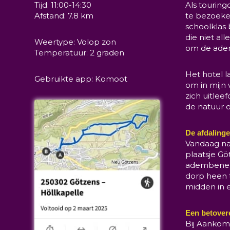
Tijd: 11:00-14:30
Als touring
Afstand: 7.8 km
te bezoeke
schoolklas 
die niet al
Weertype: Volop zon
om de ade
Temperatuur: 2 graden
Het hotel l
Gebruikte app: Komoot
om in mijn 
zich uitlee
de natuur 
De afdaling
Vandaag nam
plaatsje Gö
adembeneme
dorp heen 
midden in e
Een betover
Bij Aankoms