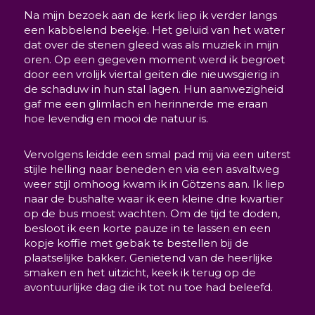
Na mijn bezoek aan de kerk liep ik verder langs
een kabbelend beekje. Het geluid van het water
dat over de stenen gleed was als muziek in mijn
oren. Op een gegeven moment werd ik begroet
door een vrolijk viertal geiten die nieuwsgierig in
de schaduw in hun stal lagen. Hun aanwezigheid
gaf me een glimlach en herinnerde me eraan
hoe levendig en mooi de natuur is.
Vervolgens leidde een smal pad mij via een uiterst
stijle helling naar beneden en via een asvaltweg
weer stijl omhoog kwam ik in Götzens aan. Ik liep
naar de bushalte waar ik een kleine drie kwartier
op de bus moest wachten. Om de tijd te doden,
besloot ik een korte pauze in te lassen en een
kopje koffie met gebak te bestellen bij de
plaatselijke bakker. Genietend van de heerlijke
smaken en het uitzicht, keek ik terug op de
avontuurlijke dag die ik tot nu toe had beleefd.