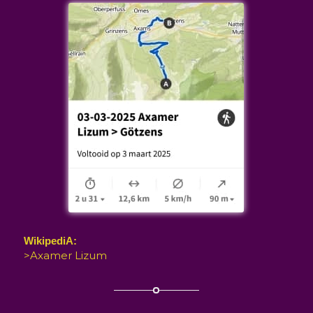
WikipediA:
>Axamer Lizum