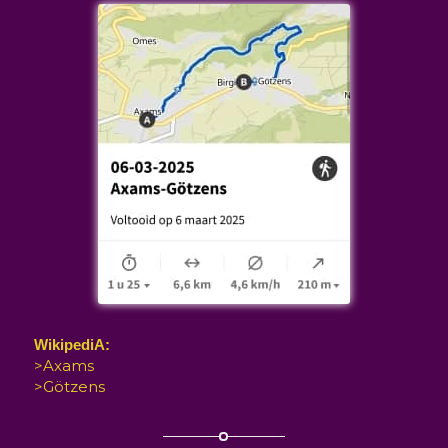
WikipediA:
>Axams
>Götzens