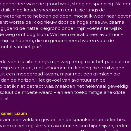
ad geen idee waar de grond was), steeg de spanning. Na ee
ge duik in de koude sneeuw en een tijdje langs de
 waterkant te hebben gelopen, moest ik weer naar bove
erst worstelde ik opnieuw door de hoge sneeuw, daarna
l glijdend de natte kleigrond onder mijn voeten terwijl ik
de weg omhoog klom. Wat een sensationeel avontuur –
r mijn schoenen, die nu genomineerd waren voor de
outfit van het jaar”!
t vond ik uiteindelijk mijn weg terug naar het pad dat me
 mijn startpunt, met schoenen en kleding die eruitzagen
et uit een modderbad kwam, maar met een glimlach die
 dan de horizon. Het gevoel van avontuur en de
 dat ik niet betrapt was, maakten het helemaal geweldig!
soluut de moeite waard – en een toekomstige anekdote
lie!
Axamer Lizum
lezier, een voldaan gevoel, en de sprankelende zekerheid
 naam in het register van avonturiers kon bijschrijven, reden