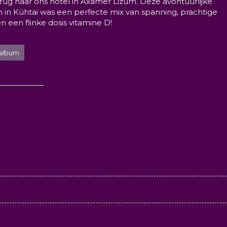
rug naar ons hotel in Axamer Lizum. Deze avontuurlijke
 in Kühtai was een perfecte mix van spanning, prachtige
en een flinke dosis vitamine D!
oalbum