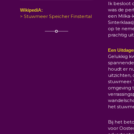
Ik besloot 
was de per
WikipediA:
een Milka-k
> Stuwmeer Speicher Finstertal
Sinterklaas
op te nem
prachtig ui
Een Uitdag
Gelukkig kw
spannende 
houdt er nu
uitzichten,
stuwmeer. 
omgeving te
verrassing
wandelscho
het stuwmee
Bij het bet
voor Oosten