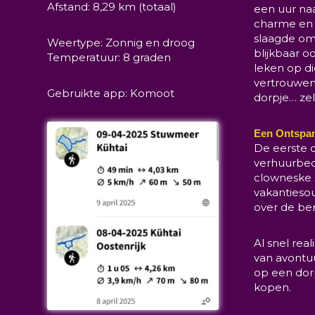
Afstand: 8,29 km (totaal)
een uur naa
charme en e
slaagde om 
Weertype: Zonnig en droog
blijkbaar 
Temperatuur: 8 graden
leken op die
vertrouwen 
Gebruikte app: Komoot
dorpje… ze
Een Ontspa
De eerste 
verhuurbed
clowneske 
vakantieso
over de ber
Al snel rea
van avontu
op een dor
kopen.