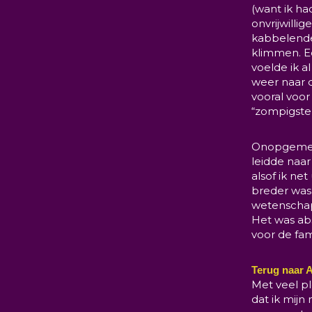
(want ik h
onvrijwilli
kabbelende
klimmen. E
voelde ik a
weer naar 
vooral voo
“zompigste 
Onopgemerk
leidde naar
alsof ik n
breder was
wetenschap
Het was ab
voor de fami
Terug naar 
Met veel p
dat ik mijn