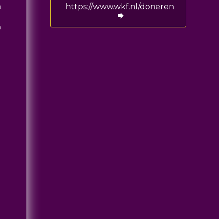
n
https://www.wkf.nl/doneren
n