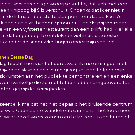
r het schilderachtige skidorpje Kühtai, dat zich met een
en knipoog bij Silz verschuilt. Ondanks dat ik er niet in
in de lift naar de piste te stappen – omdat de kassa’s
ook een dagje vrij hadden genomen – en de prijzen meer
 van een vijfsterrenrestaurant dan een skilift, had ik er alle
in dat er genoeg te ontdekken viel in dit pittoreske
lfs zonder de sneeuwkettingen onder mijn voeten!
nnen Eerste Dag
dag bracht me naar het dorp, waar ik me omringde met
rijven en skischolen die me graag zouden helpen mijn
skikunsten aan het publiek te demonstreren en een enkel
uvenirwinkeltje die ze met liefde hadden omgetoverd tot
gtop geprijsde kleinigheden.
liseerde ik me dat het niet bepaald het bruisende centrum
ur was. Geen echte wandelroutes in zicht – het leek meer
p waar enkel skiërs komen om te kiezen tussen huren of