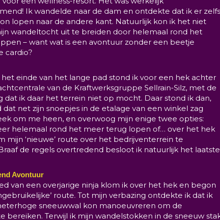
 voor een wellness-resort. Het was werkelijk
nd! Ik wandelde naar de dam en ontdekte dat ik er zelf
n lopen naar de andere kant. Natuurlijk kon ik het niet
ijn wandeltocht uit te breiden door helemaal rond het
appen – want wat is een avontuur zonder een beetje
 cardio?
 het einde van het lange pad stond ik voor een hek achter
achtcentrale van de
Kraftwerksgruppe Sellrain-Silz
, met de
dat ik daar het terrein niet op mocht. Daar stond ik dan,
d dat net zijn snoepjes in de etalage van een winkel zag
 keek om me heen, en overwoog mijn enige twee opties:
r helemaal rond het meer terug lopen of… over het hek
mijn ‘nieuwe’ route over het bedrijventerrein te
Braaf de regels overtredend besloot ik natuurlijk het laatste
end Avontuur
d van een overjarige ninja klom ik over het hek en begon
ngebruikelijke’ route. Tot mijn verbazing ontdekte ik dat ik
meterhoge sneeuwwal kon manoeuvreren om de
e bereiken. Terwijl ik mijn wandelstokken in de sneeuw sta