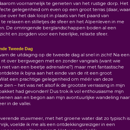
daarom voornamelijk te genieten van het rustige dorp. Het
fecte gelegenheid om even op een groot terras (daar, waa
oe over het dak loopt in plaats van het paard van
) te relaxen en stilletjes de sfeer en het Alpenleven in me
en. De omringende berglandschappen boden al een
tzicht en zorgden voor een heerlijke, relaxte sfeer.
ende Tweede Dag
am de uitdaging op de tweede dag al snel in zicht! Na een
rit over bergwegen met en zonder vangrails (want wie
 niet van een beetje adrenaline?) maar met fantastische
 ontdekte ik bijna aan het einde van de rit een groot
Wat een prachtige gelegenheid om méér van deze
 zien – het was net alsof ik de grootste verrassing in mijn
spakket had gevonden! Dus trok ik vol enthousiasme mijn
enen aan en begon aan mijn avontuurlijke wandeling naar
r in de vallei.
overende stuwmeer, met het groene water dat zo typisch is
rijk, voelde ik me als een ontdekkingsreiziger in een