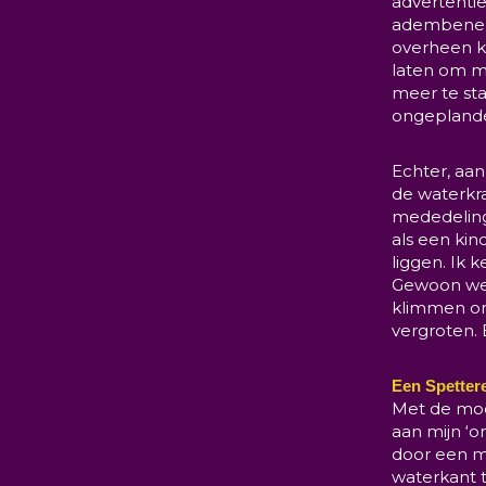
advertentie
adembeneme
overheen ko
laten om m
meer te st
ongeplande
Echter, aan
de waterkr
mededeling 
als een kin
liggen. Ik
Gewoon wee
klimmen om 
vergroten. 
Een Spetter
Met de moe
aan mijn ‘o
door een 
waterkant t