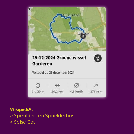
WikipediA:
> Speulder- en Sprielderbos
> Solse Gat