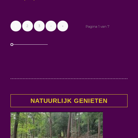
2
3
›
»
1
Pagina 1 van 7
NATUURLIJK GENIETEN