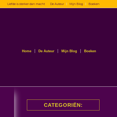
Liefde is sterker dan macht
De Auteur
Mijn Blog
Boeken
Home
De Auteur
Mijn Blog
Boeken
CATEGORIËN: