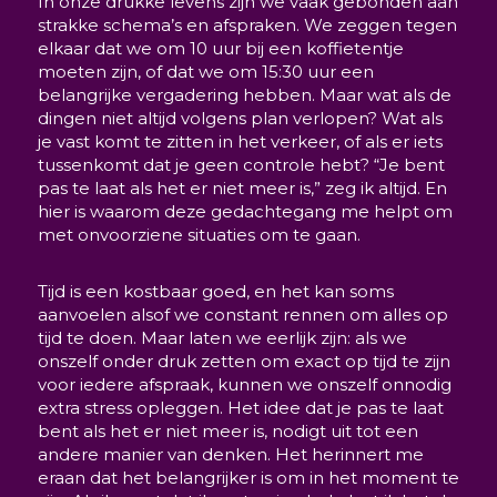
In onze drukke levens zijn we vaak gebonden aan
strakke schema’s en afspraken. We zeggen tegen
elkaar dat we om 10 uur bij een koffietentje
moeten zijn, of dat we om 15:30 uur een
belangrijke vergadering hebben. Maar wat als de
dingen niet altijd volgens plan verlopen? Wat als
je vast komt te zitten in het verkeer, of als er iets
tussenkomt dat je geen controle hebt? “Je bent
pas te laat als het er niet meer is,” zeg ik altijd. En
hier is waarom deze gedachtegang me helpt om
met onvoorziene situaties om te gaan.
Tijd is een kostbaar goed, en het kan soms
aanvoelen alsof we constant rennen om alles op
tijd te doen. Maar laten we eerlijk zijn: als we
onszelf onder druk zetten om exact op tijd te zijn
voor iedere afspraak, kunnen we onszelf onnodig
extra stress opleggen. Het idee dat je pas te laat
bent als het er niet meer is, nodigt uit tot een
andere manier van denken. Het herinnert me
eraan dat het belangrijker is om in het moment te