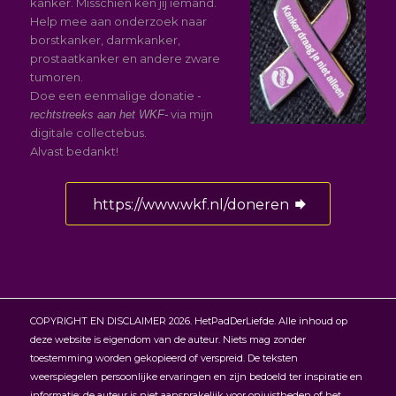
kanker. Misschien ken jij iemand.
Help mee aan onderzoek naar
borstkanker, darmkanker,
prostaatkanker en andere zware
tumoren.
Doe een eenmalige donatie
-
via mijn
rechtstreeks aan het WKF-
digitale collectebus.
Alvast bedankt!
https://www.wkf.nl/doneren
COPYRIGHT EN DISCLAIMER 2026. HetPadDerLiefde. Alle inhoud op
deze website is eigendom van de auteur. Niets mag zonder
toestemming worden gekopieerd of verspreid. De teksten
weerspiegelen persoonlijke ervaringen en zijn bedoeld ter inspiratie en
informatie; de auteur is niet aansprakelijk voor onjuistheden of het