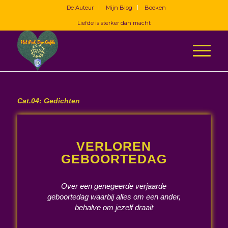
De Auteur
Mijn Blog
Boeken
Liefde is sterker dan macht
Cat.04: Gedichten
VERLOREN
GEBOORTEDAG
Over een genegeerde verjaarde
geboortedag waarbij alles om een ander,
behalve om jezelf draait